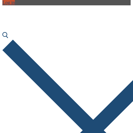
Log in