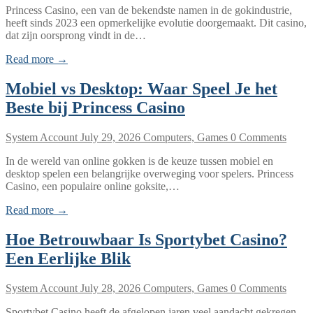
Princess Casino, een van de bekendste namen in de gokindustrie,
heeft sinds 2023 een opmerkelijke evolutie doorgemaakt. Dit casino,
dat zijn oorsprong vindt in de…
Read more →
Mobiel vs Desktop: Waar Speel Je het
Beste bij Princess Casino
System Account
July 29, 2026
Computers, Games
0 Comments
In de wereld van online gokken is de keuze tussen mobiel en
desktop spelen een belangrijke overweging voor spelers. Princess
Casino, een populaire online goksite,…
Read more →
Hoe Betrouwbaar Is Sportybet Casino?
Een Eerlijke Blik
System Account
July 28, 2026
Computers, Games
0 Comments
Sportybet Casino heeft de afgelopen jaren veel aandacht gekregen