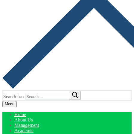
Search for:
Menu
Home
About Us
Management
Academic