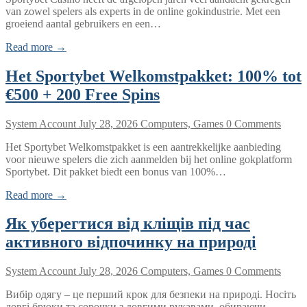
van zowel spelers als experts in de online gokindustrie. Met een
groeiend aantal gebruikers en een…
Read more →
Het Sportybet Welkomstpakket: 100% tot
€500 + 200 Free Spins
System Account
July 28, 2026
Computers, Games
0 Comments
Het Sportybet Welkomstpakket is een aantrekkelijke aanbieding
voor nieuwe spelers die zich aanmelden bij het online gokplatform
Sportybet. Dit pakket biedt een bonus van 100%…
Read more →
Як уберегтися від кліщів під час
активного відпочинку на природі
System Account
July 28, 2026
Computers, Games
0 Comments
Вибір одягу – це перший крок для безпеки на природі. Носіть
довгі брюки та сорочки з довгими рукавами, обираючи