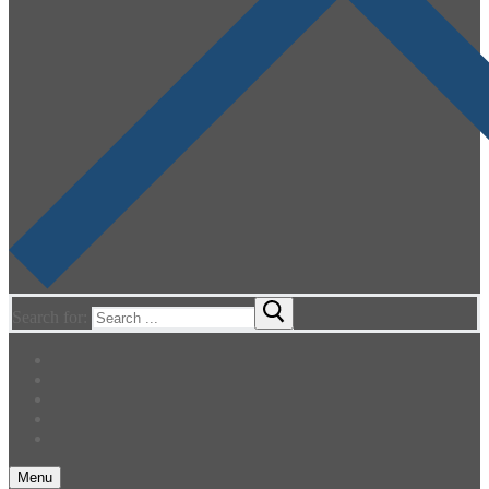
Search for:
Menu