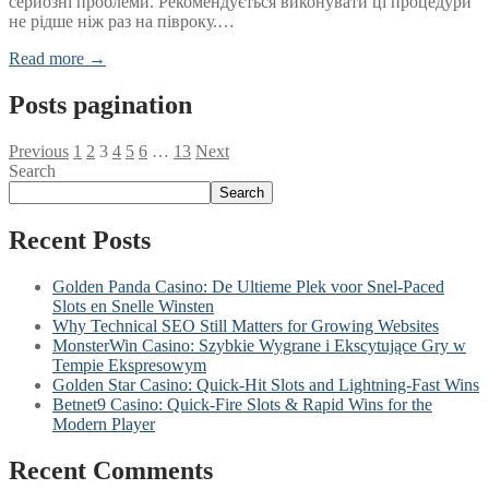
серйозні проблеми. Рекомендується виконувати ці процедури
не рідше ніж раз на півроку.…
Read more →
Posts pagination
Previous
1
2
3
4
5
6
…
13
Next
Search
Search
Recent Posts
Golden Panda Casino: De Ultieme Plek voor Snel‑Paced
Slots en Snelle Winsten
Why Technical SEO Still Matters for Growing Websites
MonsterWin Casino: Szybkie Wygrane i Ekscytujące Gry w
Tempie Ekspresowym
Golden Star Casino: Quick‑Hit Slots and Lightning‑Fast Wins
Betnet9 Casino: Quick‑Fire Slots & Rapid Wins for the
Modern Player
Recent Comments