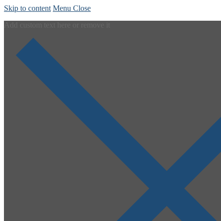
Skip to content
Menu
Close
Add custom text here or remove it