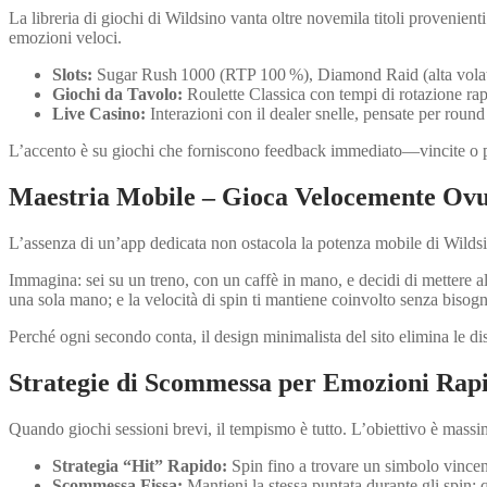
La libreria di giochi di Wildsino vanta oltre novemila titoli provenie
emozioni veloci.
Slots:
Sugar Rush 1000 (RTP 100 %), Diamond Raid (alta volatil
Giochi da Tavolo:
Roulette Classica con tempi di rotazione ra
Live Casino:
Interazioni con il dealer snelle, pensate per round
L’accento è su giochi che forniscono feedback immediato—vincite o pe
Maestria Mobile – Gioca Velocemente Ov
L’assenza di un’app dedicata non ostacola la potenza mobile di Wildsin
Immagina: sei su un treno, con un caffè in mano, e decidi di mettere al
una sola mano; e la velocità di spin ti mantiene coinvolto senza bisogn
Perché ogni secondo conta, il design minimalista del sito elimina le d
Strategie di Scommessa per Emozioni Rap
Quando giochi sessioni brevi, il tempismo è tutto. L’obiettivo è massi
Strategia “Hit” Rapido:
Spin fino a trovare un simbolo vincent
Scommessa Fissa:
Mantieni la stessa puntata durante gli spin; q