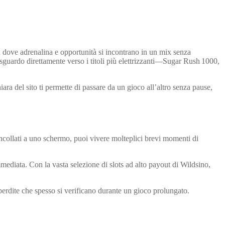
a dove adrenalina e opportunità si incontrano in un mix senza
o sguardo direttamente verso i titoli più elettrizzanti—Sugar Rush 1000,
ara del sito ti permette di passare da un gioco all’altro senza pause,
 incollati a uno schermo, puoi vivere molteplici brevi momenti di
mediata. Con la vasta selezione di slots ad alto payout di Wildsino,
e perdite che spesso si verificano durante un gioco prolungato.