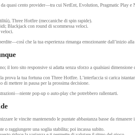
nti da quasi cento provider—tra cui NetEnt, Evolution, Pragmatic Play e 
ità), Three Hotfire (meccaniche di spin rapide).
pidi; Blackjack con round di scommessa veloci.
 veloci.
rdite—così che la tua esperienza rimanga emozionante dall’inizio alla 
unque
o; il loro sito responsive si adatta senza sforzo a qualsiasi dimensione
la prova la tua fortuna con Three Hotfire. L’interfaccia si carica istan
o di mettere in pausa per la prossima decisione.
istrazioni—niente pop-up o auto‑play che potrebbero rallentarti.
ide
mizzare le vincite mantenendo le puntate abbastanza basse da rimanere i
e o raggiungere una soglia stabilita; poi incassa subito.
uesto riduce la varianza e ti permette di valutare il ritmo del gioco.